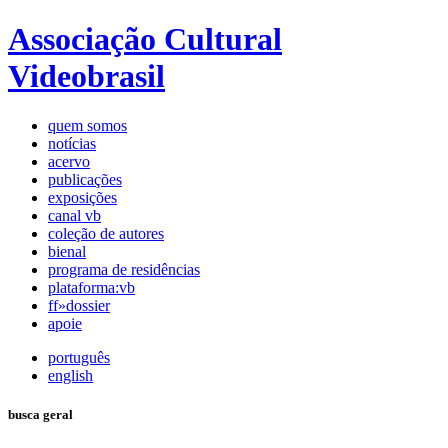
Associação Cultural
Videobrasil
quem somos
notícias
acervo
publicações
exposições
canal vb
coleção de autores
bienal
programa de residências
plataforma:vb
ff»dossier
apoie
português
english
busca geral