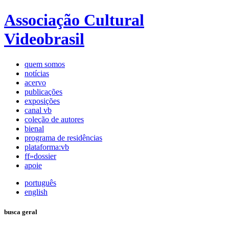
Associação Cultural
Videobrasil
quem somos
notícias
acervo
publicações
exposições
canal vb
coleção de autores
bienal
programa de residências
plataforma:vb
ff»dossier
apoie
português
english
busca geral