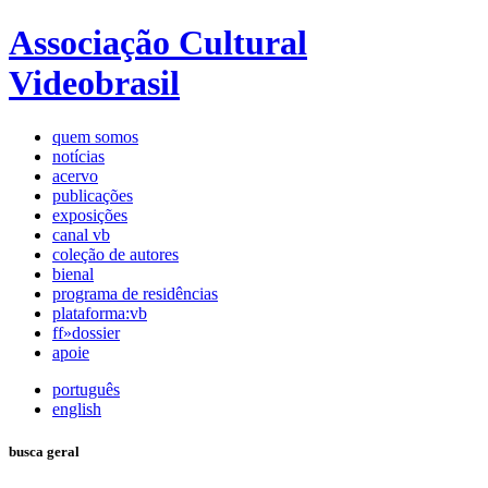
Associação Cultural
Videobrasil
quem somos
notícias
acervo
publicações
exposições
canal vb
coleção de autores
bienal
programa de residências
plataforma:vb
ff»dossier
apoie
português
english
busca geral