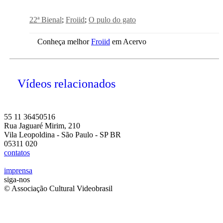
22ª Bienal
Froiid
O pulo do gato
Conheça melhor
Froiid
em Acervo
Vídeos relacionados
55 11 36450516
Rua Jaguaré Mirim, 210
Vila Leopoldina - São Paulo - SP BR
05311 020
contatos
imprensa
siga-nos
© Associação Cultural Videobrasil