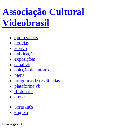
Associação Cultural
Videobrasil
quem somos
notícias
acervo
publicações
exposições
canal vb
coleção de autores
bienal
programa de residências
plataforma:vb
ff»dossier
apoie
português
english
busca geral