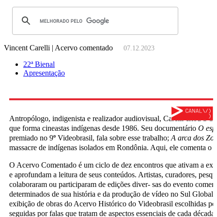
Vincent Carelli | Acervo comentado
07.12.2023
22ª Bienal
Apresentação
Antropólogo, indigenista e realizador audiovisual, Carelli criou a
que forma cineastas indígenas desde 1986. Seu documentário
O esp
premiado no 9
º
Videobrasil, fala sobre esse trabalho;
A arca dos Zo’
massacre de indígenas isolados em Rondônia. Aqui, ele comenta o p
O Acervo Comentado é um ciclo de dez encontros que ativam a exp
e aprofundam a leitura de seus conteúdos. Artistas, curadores, pesqui
colaboraram ou participaram de edições diver- sas do evento comen
determinados de sua história e da produção de vídeo no Sul Global.
exibição de obras do Acervo Histórico do Videobrasil escolhidas pe
seguidas por falas que tratam de aspectos essenciais de cada década