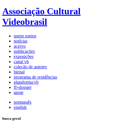
Associação Cultural
Videobrasil
quem somos
notícias
acervo
publicações
exposições
canal vb
coleção de autores
bienal
programa de residências
plataforma:vb
ff»dossier
apoie
português
english
busca geral