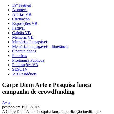
19º Festival
Acontece
Artistas VB
Circulação
Exposições VB
Festival
Galpão VB
Memória VB
Memórias Inapagáveis
Memórias Inapagáveis - Itinerância
Oportunidades
Parceiros
Programas Públicos
Publicações VB
SESCTV
VB Residência
Carpe Diem Arte e Pesquisa lança
campanha de crowdfunding
A+
a-
postado em 19/03/2014
A Carpe Diem Arte e Pesquisa lançará publicação inédita que