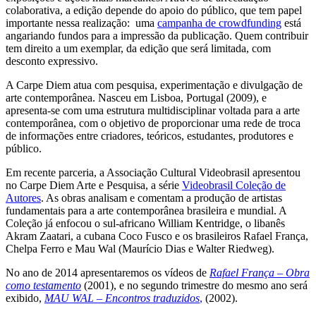
colaborativa, a edição depende do apoio do público, que tem papel
importante nessa realização: uma
campanha de crowdfunding
está
angariando fundos para a impressão da publicação. Quem contribuir
tem direito a um exemplar, da edição que será limitada, com
desconto expressivo.
A Carpe Diem atua com pesquisa, experimentação e divulgação de
arte contemporânea. Nasceu em Lisboa, Portugal (2009), e
apresenta-se com uma estrutura multidisciplinar voltada para a arte
contemporânea, com o objetivo de proporcionar uma rede de troca
de informações entre criadores, teóricos, estudantes, produtores e
público.
Em recente parceria, a Associação Cultural Videobrasil apresentou
no Carpe Diem Arte e Pesquisa, a série
Videobrasil Coleção de
Autores
. As obras analisam e comentam a produção de artistas
fundamentais para a arte contemporânea brasileira e mundial. A
Coleção já enfocou o sul-africano William Kentridge, o libanês
Akram Zaatari, a cubana Coco Fusco e os brasileiros Rafael França,
Chelpa Ferro e Mau Wal (Maurício Dias e Walter Riedweg).
No ano de 2014 apresentaremos os vídeos de
Rafael França – Obra
como testamento
(2001), e no segundo trimestre do mesmo ano será
exibido,
MAU WAL – Encontros traduzidos
,
(2002).