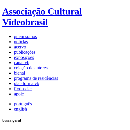
Associação Cultural
Videobrasil
quem somos
notícias
acervo
publicações
exposições
canal vb
coleção de autores
bienal
programa de residências
plataforma:vb
ff»dossier
apoie
português
english
busca geral