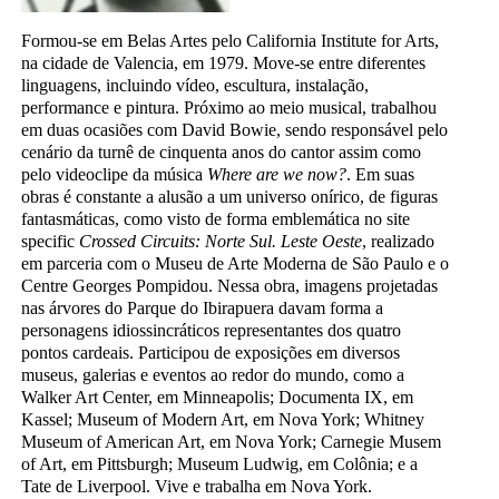
Formou-se em Belas Artes pelo California Institute for Arts,
na cidade de Valencia, em 1979. Move-se entre diferentes
linguagens, incluindo vídeo, escultura, instalação,
performance e pintura. Próximo ao meio musical, trabalhou
em duas ocasiões com David Bowie, sendo responsável pelo
cenário da turnê de cinquenta anos do cantor assim como
pelo videoclipe da música
Where are we now?
. Em suas
obras é constante a alusão a um universo onírico, de figuras
fantasmáticas, como visto de forma emblemática no site
specific
Crossed Circuits: Norte Sul. Leste Oeste
, realizado
em parceria com o Museu de Arte Moderna de São Paulo e o
Centre Georges Pompidou. Nessa obra, imagens projetadas
nas árvores do Parque do Ibirapuera davam forma a
personagens idiossincráticos representantes dos quatro
pontos cardeais. Participou de exposições em diversos
museus, galerias e eventos ao redor do mundo, como a
Walker Art Center, em Minneapolis; Documenta IX, em
Kassel; Museum of Modern Art, em Nova York; Whitney
Museum of American Art, em Nova York; Carnegie Musem
of Art, em Pittsburgh; Museum Ludwig, em Colônia; e a
Tate de Liverpool. Vive e trabalha em Nova York.