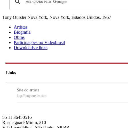
Tony Oursler
Nova York, Nova York, Estados Unidos, 1957
Artistas
Biografia
Obras
Participações no Videobrasil
Downloads e links
Links
Site do artista
http://tonyoursler.com
55 11 36450516
Rua Jaguaré Mirim, 210
Vila Leopoldina - São Paulo - SP BR