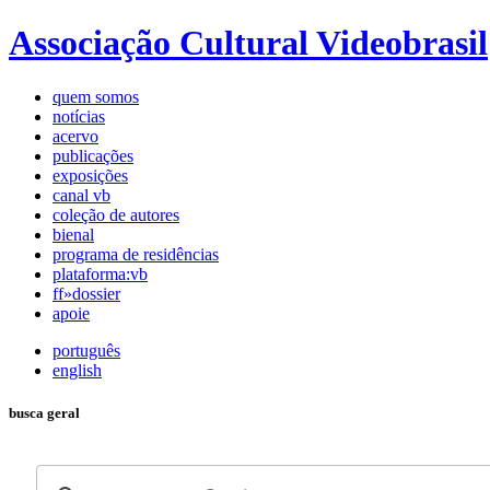
Associação Cultural Videobrasil
quem somos
notícias
acervo
publicações
exposições
canal vb
coleção de autores
bienal
programa de residências
plataforma:vb
ff»dossier
apoie
português
english
busca geral