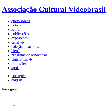
Associação Cultural Videobrasil
quem somos
notícias
acervo
publicações
exposições
canal vb
coleção de autores
bienal
programa de residências
plataforma:vb
ff»dossier
apoie
português
english
busca geral