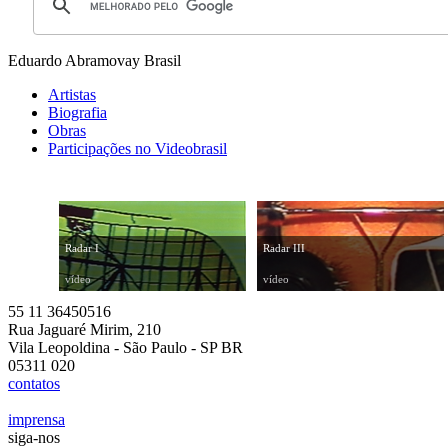
Eduardo Abramovay
Brasil
Artistas
Biografia
Obras
Participações no Videobrasil
Radar I
Radar III
vídeo
vídeo
55 11 36450516
Rua Jaguaré Mirim, 210
Vila Leopoldina - São Paulo - SP BR
05311 020
contatos
imprensa
siga-nos