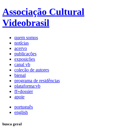
Associação Cultural
Videobrasil
quem somos
notícias
acervo
publicações
exposições
canal vb
coleção de autores
bienal
programa de residências
plataforma:vb
ff»dossier
apoie
português
english
busca geral