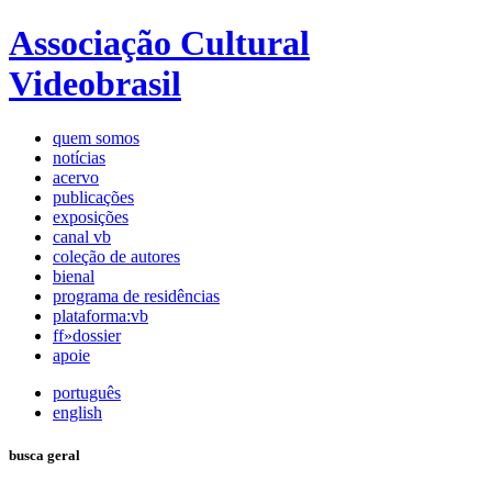
Associação Cultural
Videobrasil
quem somos
notícias
acervo
publicações
exposições
canal vb
coleção de autores
bienal
programa de residências
plataforma:vb
ff»dossier
apoie
português
english
busca geral