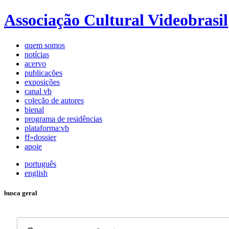
Associação Cultural Videobrasil
quem somos
notícias
acervo
publicações
exposições
canal vb
coleção de autores
bienal
programa de residências
plataforma:vb
ff»dossier
apoie
português
english
busca geral