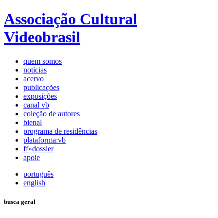
Associação Cultural
Videobrasil
quem somos
notícias
acervo
publicações
exposições
canal vb
coleção de autores
bienal
programa de residências
plataforma:vb
ff»dossier
apoie
português
english
busca geral