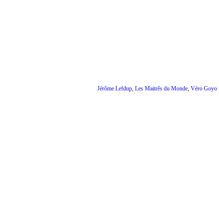
Jérôme Lefdup
,
Les Maitrês du Monde
,
Véro Goyo