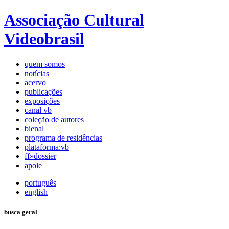
Associação Cultural
Videobrasil
quem somos
notícias
acervo
publicações
exposições
canal vb
coleção de autores
bienal
programa de residências
plataforma:vb
ff»dossier
apoie
português
english
busca geral