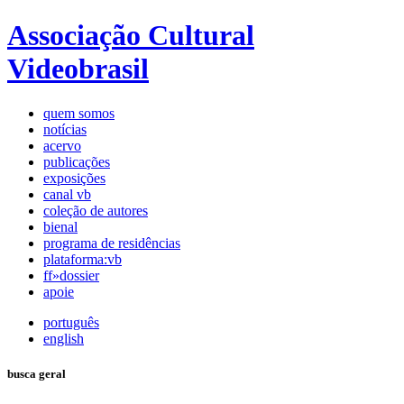
Associação Cultural
Videobrasil
quem somos
notícias
acervo
publicações
exposições
canal vb
coleção de autores
bienal
programa de residências
plataforma:vb
ff»dossier
apoie
português
english
busca geral