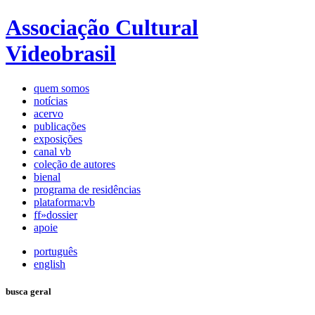
Associação Cultural
Videobrasil
quem somos
notícias
acervo
publicações
exposições
canal vb
coleção de autores
bienal
programa de residências
plataforma:vb
ff»dossier
apoie
português
english
busca geral