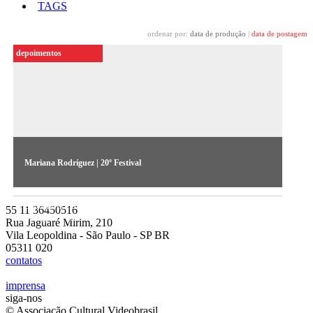
TAGS
ordenar por:
data de produção
|
data de postagem
depoimentos
Mariana Rodríguez | 20º Festival
A artista argentina fala sobre sua obra ¿Por qué disparan?,
exposta no 20º Festival de Arte Contemporânea
55 11 36450516
Sesc_Videobrasil
Rua Jaguaré Mirim, 210
Vila Leopoldina - São Paulo - SP BR
05311 020
contatos
imprensa
siga-nos
© Associação Cultural Videobrasil