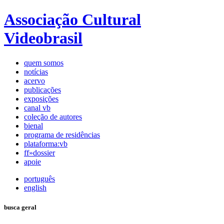
Associação Cultural
Videobrasil
quem somos
notícias
acervo
publicações
exposições
canal vb
coleção de autores
bienal
programa de residências
plataforma:vb
ff»dossier
apoie
português
english
busca geral