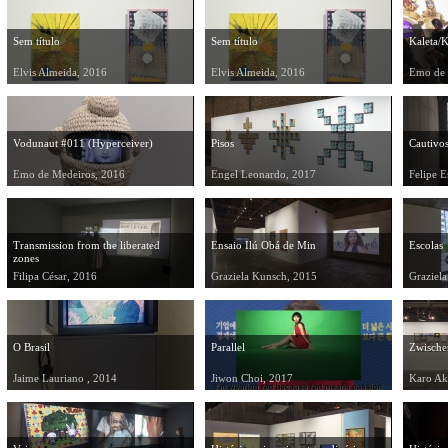
Sem título
Sem título
Kaleta/K
Elvis Almeida, 2016
Elvis Almeida, 2016
Emo de 
Vodunaut #011 (Hyperceiver)
Pisos
Cautivo
Emo de Medeiros, 2016
Engel Leonardo, 2017
Felipe E
Transmission from the liberated
Ensaio Ilú Obá de Min
Escolas
zones
Filipa César, 2016
Graziela Kunsch, 2015
Graziel
O Brasil
Parallel
Zwische
Jaime Lauriano , 2014
Jiwon Choi, 2017
Karo Ak