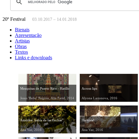
20º Festival
03.10.2017 – 14.01.2018
Bienais
Apresentação
Artistas
Obras
Textos
Links e downloads
Mezquitas de Puerto Rico - Hatillo
Across lips
Jesus 'Bubu' Negrón, Alia Farid, 2014
Alyona Larionova, 2016
Amérika: bahía de las flechas
Há terra!
Ana Vaz, 2016
Ana Vaz, 2016