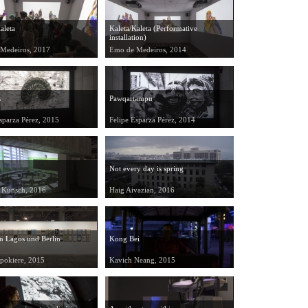
aleta
Kaleta/Kaleta (Performative
installation)
Medeiros, 2017
Emo de Medeiros, 2014
s
Pawqartampu
sparza Pérez, 2015
Felipe Esparza Pérez, 2014
Not every day is spring
a Kunsch, 2016
Haig Aivazian, 2016
n Lagos und Berlin
Kong Bei
pokiere, 2015
Kavich Neang, 2015