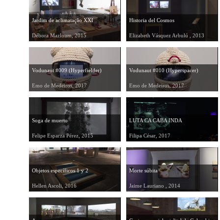
Jardim de aclimatação XXI
Historia del Cosmos
Débora Mazloum, 2015
Elizabeth Vásquez Arbulú , 2013
Vodunaut #009 (Hyperfielder)
Vodunaut #010 (Hyperspacer)
Emo de Medeiros, 2017
Emo de Medeiros, 2017
Soga de muerto
LUTA CA CABA INDA
Felipe Esparza Pérez, 2015
Filipa César, 2017
Objetos específicos 1 y 2
Morte súbita
Hellen Ascoli, 2016
Jaime Lauriano , 2014