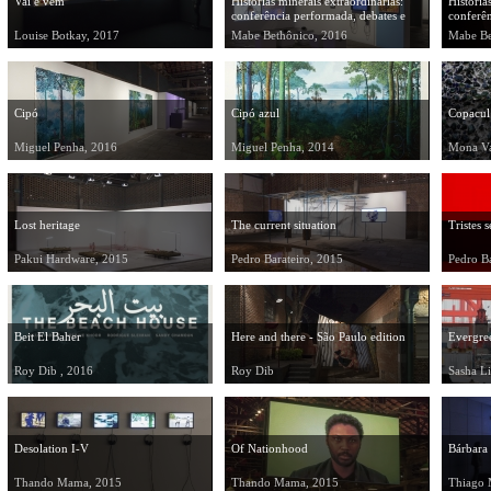
Vai e vem
Histórias minerais extraordinárias:
História
conferência performada, debates e
conferên
projeto editorial
projeto 
Louise Botkay, 2017
Mabe Bethônico, 2016
Mabe Be
Cipó
Cipó azul
Copacul
Miguel Penha, 2016
Miguel Penha, 2014
Lost heritage
The current situation
Tristes 
Pakui Hardware, 2015
Pedro Barateiro, 2015
Pedro Ba
Beit El Baher
Here and there - São Paulo edition
Evergre
Roy Dib , 2016
Roy Dib
Sasha Li
Desolation I-V
Of Nationhood
Bárbara
Thando Mama, 2015
Thando Mama, 2015
Thiago 