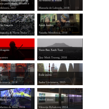
s minerais extraordinárias:
As without so within
cia performada, debates e
editorial
thônico, 2017
Manuela de Laborde, 2016
 lui Gagarin
Ajeeb Aashiq
Mona Vatamanu & Florin Tudor , 2016
Natasha Mendonca, 2016
selvagens
Vuon Bau Xanh Tuoi
rateiro
Quy Minh Truong, 2016
en
Exile exotic
tvintseva, 2014
Sasha Litvintseva, 2015
 Balaclava
Swivel doors
Martins de Melo, 2016
Viktorija Rybakova, 2014