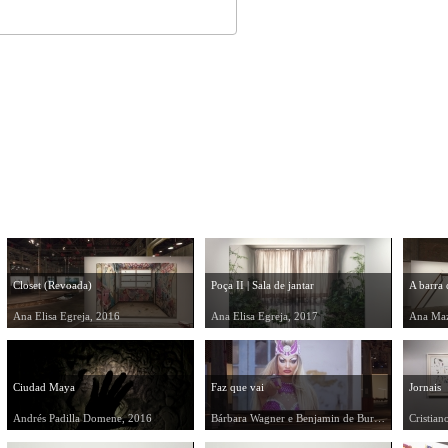
Closet (Revoada)
Poça II | Sala de jantar
A barra d
Ana Elisa Egreja, 2016
Ana Elisa Egreja, 2017
Ana Maz
Ciudad Maya
Faz que vai
Jornais
Andrés Padilla Domene, 2016
Bárbara Wagner e Benjamin de Burca, 2015
Cristian