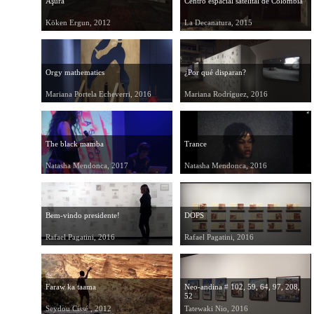
Aşura
Centro espacial satelital de Colombia
Köken Ergun, 2012
La Decanatura, 2015
Orgy mathematics
¿Por qué disparan?
Mariana Portela Echeverri, 2016
Mariana Rodríguez, 2016
The black mamba
Trance
Natasha Mendonca, 2017
Natasha Mendonca, 2016
Bem-vindo presidente!
DOPS
Rafael Pagatini, 2016
Rafael Pagatini, 2016
Faraw ka taama
Neo-andina # 102, 59, 64, 97, 208,
52
Seydou Cissé , 2012
Tatewaki Nio, 2016