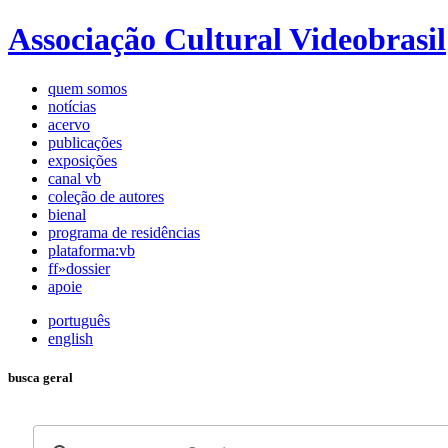
Associação Cultural Videobrasil
quem somos
notícias
acervo
publicações
exposições
canal vb
coleção de autores
bienal
programa de residências
plataforma:vb
ff»dossier
apoie
português
english
busca geral