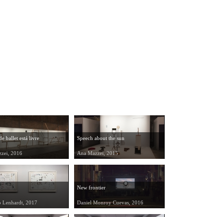
e ballet está livre
Speech about the sun
zei, 2016
Ana Mazzei, 2015
New frontier
o Lenhardt, 2017
Daniel Monroy Cuevas, 2016