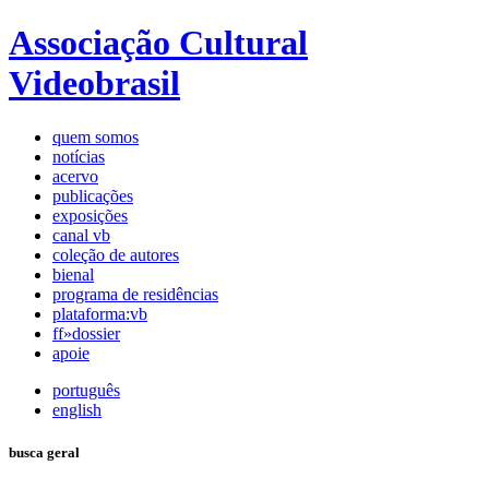
Associação Cultural
Videobrasil
quem somos
notícias
acervo
publicações
exposições
canal vb
coleção de autores
bienal
programa de residências
plataforma:vb
ff»dossier
apoie
português
english
busca geral