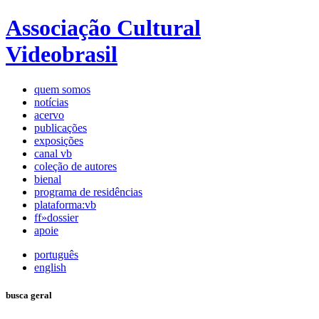
Associação Cultural
Videobrasil
quem somos
notícias
acervo
publicações
exposições
canal vb
coleção de autores
bienal
programa de residências
plataforma:vb
ff»dossier
apoie
português
english
busca geral