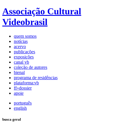
Associação Cultural
Videobrasil
quem somos
notícias
acervo
publicações
exposições
canal vb
coleção de autores
bienal
programa de residências
plataforma:vb
ff»dossier
apoie
português
english
busca geral