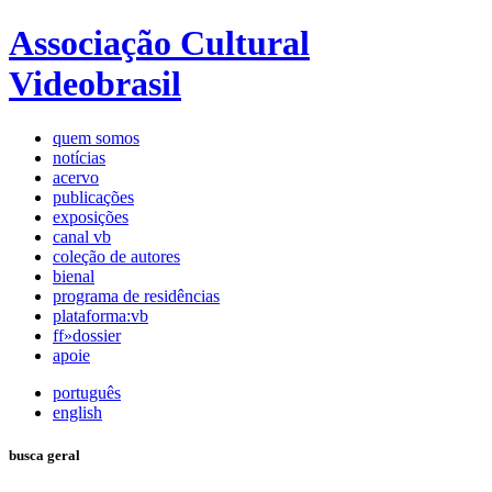
Associação Cultural
Videobrasil
quem somos
notícias
acervo
publicações
exposições
canal vb
coleção de autores
bienal
programa de residências
plataforma:vb
ff»dossier
apoie
português
english
busca geral