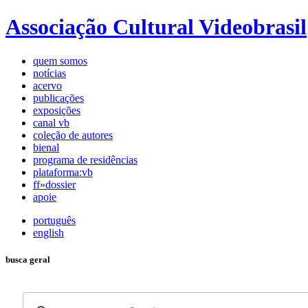
Associação Cultural Videobrasil
quem somos
notícias
acervo
publicações
exposições
canal vb
coleção de autores
bienal
programa de residências
plataforma:vb
ff»dossier
apoie
português
english
busca geral