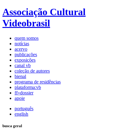
Associação Cultural
Videobrasil
quem somos
notícias
acervo
publicações
exposições
canal vb
coleção de autores
bienal
programa de residências
plataforma:vb
ff»dossier
apoie
português
english
busca geral