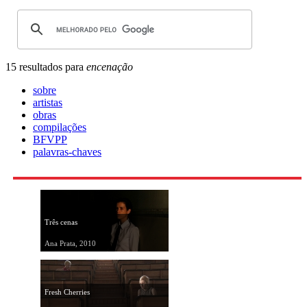
15 resultados para
encenação
sobre
artistas
obras
compilações
BFVPP
palavras-chaves
Três cenas
Ana Prata, 2010
Fresh Cherries