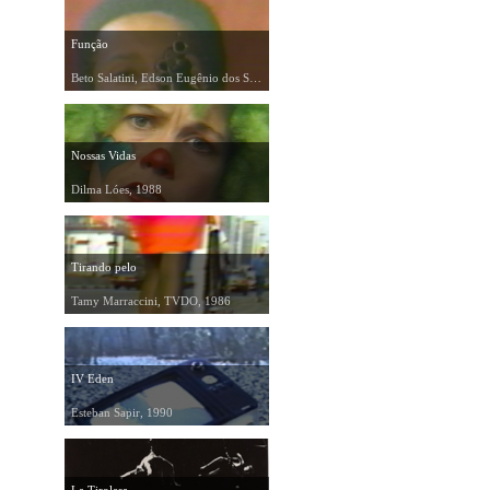
Função
Beto Salatini, Edson Eugênio dos Santos, 1989
Nossas Vidas
Dilma Lóes, 1988
Tirando pelo
Tamy Marraccini, TVDO, 1986
IV Eden
Esteban Sapir, 1990