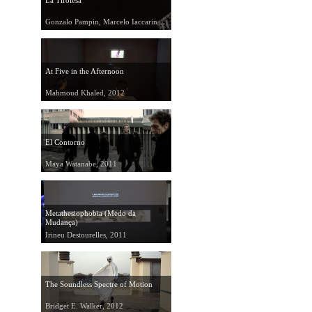
La Tirolesa
Gonzalo Pampin, Marcelo Iaccarino, 1989
At Five in the Afternoon
Mahmoud Khaled, 2012
El Contorno
Maya Watanabe, 2011
Metathesiophobia (Medo da
Mudança)
Irineu Destourelles, 2011
The Soundless Spectre of Motion
Bridget E. Walker, 2012