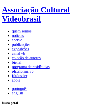
Associação Cultural
Videobrasil
quem somos
notícias
acervo
publicações
exposições
canal vb
coleção de autores
bienal
programa de residências
plataforma:vb
ff»dossier
apoie
português
english
busca geral