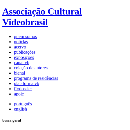
Associação Cultural
Videobrasil
quem somos
notícias
acervo
publicações
exposições
canal vb
coleção de autores
bienal
programa de residências
plataforma:vb
ff»dossier
apoie
português
english
busca geral