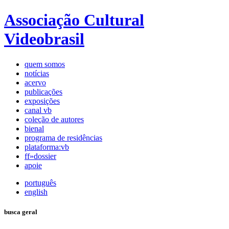
Associação Cultural
Videobrasil
quem somos
notícias
acervo
publicações
exposições
canal vb
coleção de autores
bienal
programa de residências
plataforma:vb
ff»dossier
apoie
português
english
busca geral