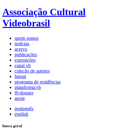
Associação Cultural
Videobrasil
quem somos
notícias
acervo
publicações
exposições
canal vb
coleção de autores
bienal
programa de residências
plataforma:vb
ff»dossier
apoie
português
english
busca geral