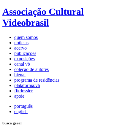
Associação Cultural
Videobrasil
quem somos
notícias
acervo
publicações
exposições
canal vb
coleção de autores
bienal
programa de residências
plataforma:vb
ff»dossier
apoie
português
english
busca geral