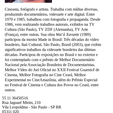
Cineasta, fotógrafo e artista. Trabalha com mídias diversas,
produzindo documentários, videoarte e arte digital. Entre
1970 e 1985, trabalhou com fotografia e propaganda. Desde
1986, vem realizando trabalhos autorais, exibidos na TV
Cultura (São Paulo), TV ZDF (Alemanha), TV Arte
(França), entre outras. Sua obra
Wai’á Xavante
(1989)
participou da mostra Made in Brasil: Três décadas do vídeo
brasileiro, Itaú Cultural, São Paulo, Brasil (2003), que exibiu
significativos trabalhos da videoarte brasileira das últimas
décadas. Participou de exposições no Brasil e no exterior e
foi contemplado com o prêmio de Melhor Documentário
Nacional pela Associação Brasileira de Documentaristas,
Melhor Vídeo do Juri Oficial no XXII Festival Guarnicê de
Cinema, Melhor Fotografia no Cine Ceará, Melhor
Experimental no CineAmazônia, além do Prêmio Especial
no Festival de Cinema e Cultura dos Povos no Ceará, entre
outros.
55 11 36450516
Rua Jaguaré Mirim, 210
Vila Leopoldina - São Paulo - SP BR
05311 020