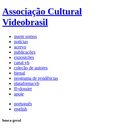
Associação Cultural
Videobrasil
quem somos
notícias
acervo
publicações
exposições
canal vb
coleção de autores
bienal
programa de residências
plataforma:vb
ff»dossier
apoie
português
english
busca geral