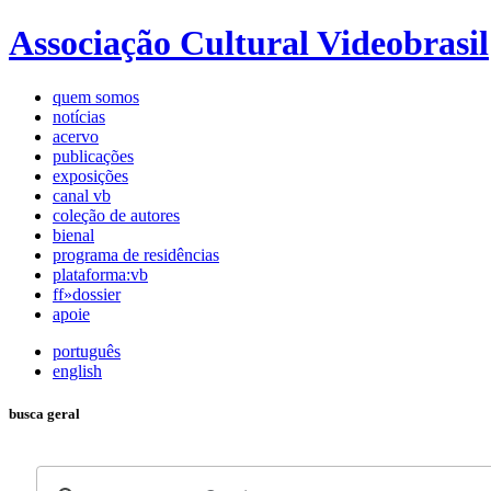
Associação Cultural Videobrasil
quem somos
notícias
acervo
publicações
exposições
canal vb
coleção de autores
bienal
programa de residências
plataforma:vb
ff»dossier
apoie
português
english
busca geral