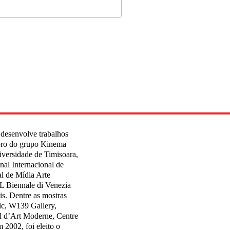
n desenvolve trabalhos
mbro do grupo Kinema
iversidade de Timisoara,
al Internacional de
al de Mídia Arte
L Biennale di Venezia
ais. Dentre as mostras
fic, W139 Gallery,
 d’Art Moderne, Centre
2002, foi eleito o