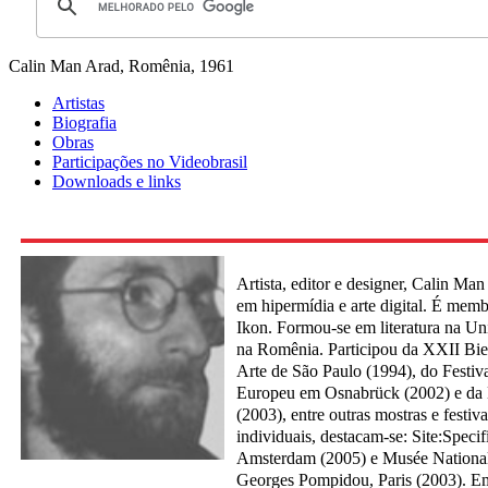
Calin Man
Arad, Romênia, 1961
Artistas
Biografia
Obras
Participações no Videobrasil
Downloads e links
Artista, editor e designer, Calin Ma
em hipermídia e arte digital. É me
Ikon. Formou-se em literatura na Un
na Romênia. Participou da XXII Bien
Arte de São Paulo (1994), do Festiv
Europeu em Osnabrück (2002) e da 
(2003), entre outras mostras e festiv
individuais, destacam-se: Site:Speci
Amsterdam (2005) e Musée National
Georges Pompidou, Paris (2003). Em 