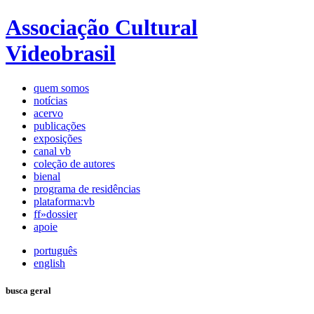
Associação Cultural
Videobrasil
quem somos
notícias
acervo
publicações
exposições
canal vb
coleção de autores
bienal
programa de residências
plataforma:vb
ff»dossier
apoie
português
english
busca geral