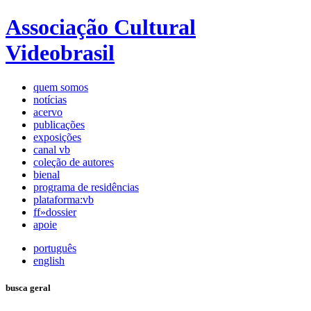
Associação Cultural
Videobrasil
quem somos
notícias
acervo
publicações
exposições
canal vb
coleção de autores
bienal
programa de residências
plataforma:vb
ff»dossier
apoie
português
english
busca geral