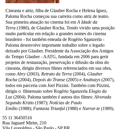
Cineasta e atriz, filha de Glauber Rocha e Helena Ignez,
Paloma Rocha começou sua carreira como atriz de teatro.
Sua primeira atuação no cinema foi em
A Idade da
Terra
(1980), de Glauber Rocha. Tendo vivido uma posição
muito particular em relação a grandes nomes do cinema
brasileiro - foi também enteada de Rogério Sganzerla -
Paloma desenvolve importante trabalho sobre o legado
deixado por Glauber. Presidente da Associação dos Amigos
do Tempo Glauber - AATG, fundada em 2006 para gerir
projetos de restauração, preservação e difusão da obra do
cineasta, dirigiu diversos filmes referenciados em sua obra,
como
Abry
(2003),
Retrato da Terra
(2004),
Glauber
Rocha
(2004),
Depois do Transe
(2005) e
Anabazys
(2007),
todos em parceria com Joel Pizzini. Também com Pizzini,
dirigiu o filmensaio sobre Rogério Sganzerla
Elogio da
Luz
(2004). Paloma também é autora dos filmes:
Alvorada
Segundo Krizto
(1987);
Notícias de Paulo
Emílio
(1988);
Fantasia Triunfal
(1988) e
Narrar-te
(1989).
55 11 36450516
Rua Jaguaré Mirim, 210
Vila Leopoldina - São Paulo - SP BR