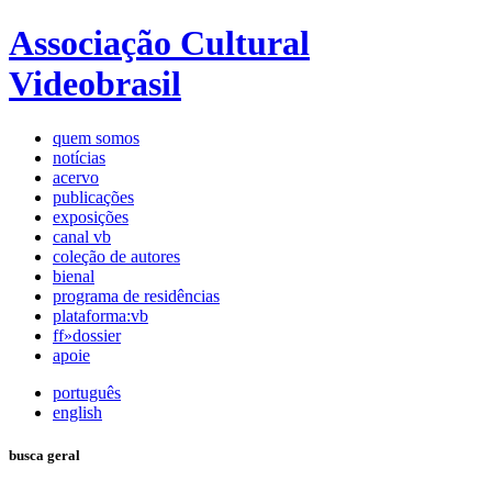
Associação Cultural
Videobrasil
quem somos
notícias
acervo
publicações
exposições
canal vb
coleção de autores
bienal
programa de residências
plataforma:vb
ff»dossier
apoie
português
english
busca geral