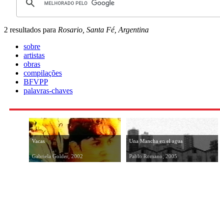
2 resultados para
Rosario, Santa Fé, Argentina
sobre
artistas
obras
compilações
BFVPP
palavras-chaves
Vacas
Una Mancha en el agua
Gabriela Golder, 2002
Pablo Romano, 2005