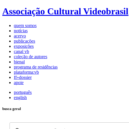
Associação Cultural Videobrasil
quem somos
notícias
acervo
publicações
exposições
canal vb
coleção de autores
bienal
programa de residências
plataforma:vb
ff»dossier
apoie
português
english
busca geral