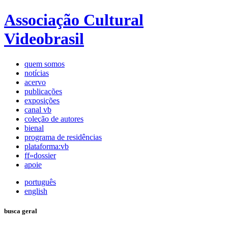
Associação Cultural
Videobrasil
quem somos
notícias
acervo
publicações
exposições
canal vb
coleção de autores
bienal
programa de residências
plataforma:vb
ff»dossier
apoie
português
english
busca geral